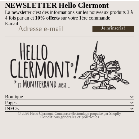
NEWSLETTER Hello Clermont
La newsletter c'est des informations sur les nouveaux produits 3 à
4 fois par an et
10% offerts
sur votre 1ère commande
E-mail
Je m'inscris !
Politique de confidentialité
Coordonnées
Politique de remboursement
Mentions légales
Conditions générales de vente
Boutique
Conditions d’utilisation
Pages
Politique d’expédition
INFOs
© 2026
Hello Clermont
,
Commerce électronique propulsé par Shopify
Conditions générales et politiques