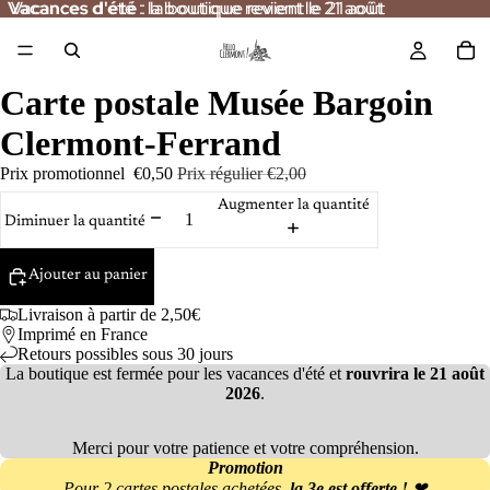
Vacances d'été
Vacances d'été : la boutique revient le 21 août
: la boutique revient le 21 août
/
3
Carte postale Musée Bargoin
Clermont-Ferrand
Prix promotionnel
€0,50
Prix régulier
€2,00
Augmenter la quantité
Diminuer la quantité
Ajouter au panier
Livraison à partir de 2,50€
Imprimé en France
Retours possibles sous 30 jours
La boutique est fermée pour les vacances d'été et
rouvrira le 21 août
2026
.
Merci pour votre patience et votre compréhension.
Promotion
Pour 2 cartes postales achetées,
la 3e est offerte !
❤